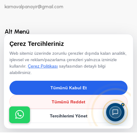
karnavalpanayir@gmail.com
Alt Menü
Çerez Tercihleriniz
Hakkımızda
Web sitemiz üzerinde zorunlu çerezler dışında kalan analitik,
Hizmetler
işlevsel ve reklam/pazarlama çerezleri yalnızca izninizle
kullanılır.
Çerez Politikası
sayfasından detaylı bilgi
Fotoğraf Aktiviteleri
alabilirsiniz.
Animasyon Ekibi
Tümünü Kabul Et
Ekipman Kiralama
Resimler
Tümünü Reddet
Referanslar
Tercihlerimi Yönet
Bloglar