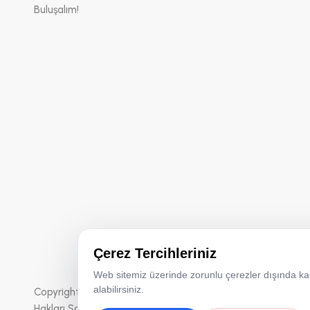
Buluşalım!
Çerez Tercihleriniz
Web sitemiz üzerinde zorunlu çerezler dışında kalan
alabilirsiniz.
Copyright © 2026 Karnaval & Panayır Organizasyon | Tüm
Hakları Saklıdır.