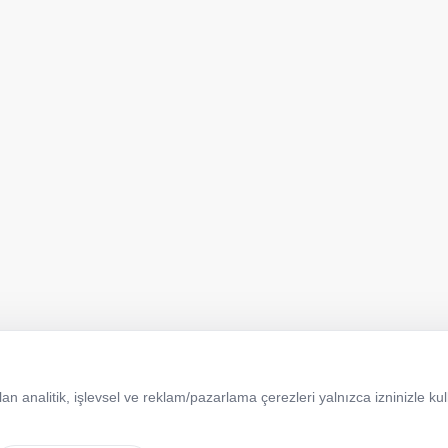
 analitik, işlevsel ve reklam/pazarlama çerezleri yalnızca izninizle kull
Çerez Politikası