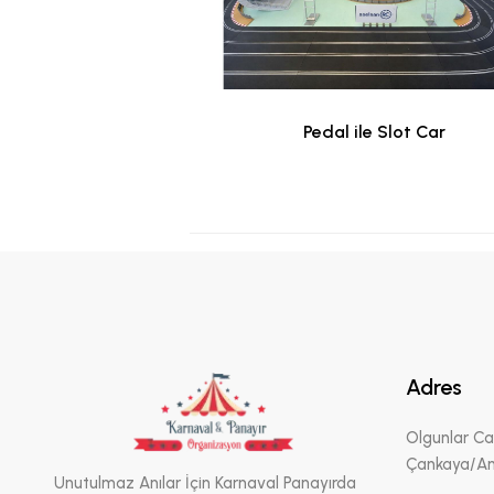
İ ETKİNLİĞİ
Pedal ile Slot Car
Adres
Olgunlar Ca
Çankaya/An
Unutulmaz Anılar İçin Karnaval Panayırda