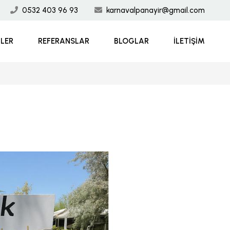
0532 403 96 93
karnavalpanayir@gmail.com
MLER
REFERANSLAR
BLOGLAR
İLETIŞIM