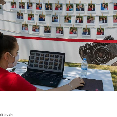
li baskı