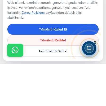
Web sitemiz üzerinde zorunlu çerezler dışında kalan analitik,
Hizmetler
işlevsel ve reklam/pazarlama çerezleri yalnızca izninizle
kullanılır.
Çerez Politikası
sayfasından detaylı bilgi
Fotoğraf Aktiviteleri
alabilirsiniz.
Animasyon Ekibi
Tümünü Kabul Et
Ekipman Kiralama
Resimler
Tümünü Reddet
Referanslar
Tercihlerimi Yönet
Bloglar
Çerez Politikası
Copyright © 2026 Karnaval & Panayır Organizasyon | Tüm
Hakları Saklıdır.