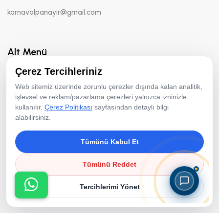
karnavalpanayir@gmail.com
Alt Menü
Çerez Tercihleriniz
Hakkımızda
Web sitemiz üzerinde zorunlu çerezler dışında kalan analitik,
Hizmetler
işlevsel ve reklam/pazarlama çerezleri yalnızca izninizle
kullanılır.
Çerez Politikası
sayfasından detaylı bilgi
Fotoğraf Aktiviteleri
alabilirsiniz.
Animasyon Ekibi
Tümünü Kabul Et
Ekipman Kiralama
Resimler
Tümünü Reddet
Referanslar
Tercihlerimi Yönet
Bloglar