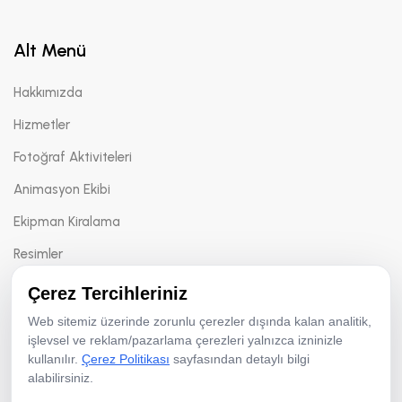
Alt Menü
Hakkımızda
Hizmetler
Fotoğraf Aktiviteleri
Animasyon Ekibi
Ekipman Kiralama
Resimler
Referanslar
Çerez Tercihleriniz
Bloglar
Web sitemiz üzerinde zorunlu çerezler dışında kalan analitik,
işlevsel ve reklam/pazarlama çerezleri yalnızca izninizle
kullanılır.
Çerez Politikası
sayfasından detaylı bilgi
alabilirsiniz.
Çerez Politikası