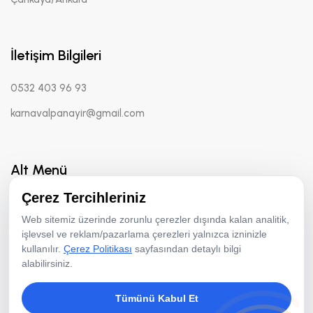
İletişim Bilgileri
0532 403 96 93
karnavalpanayir@gmail.com
Alt Menü
Çerez Tercihleriniz
Hakkımızda
Web sitemiz üzerinde zorunlu çerezler dışında kalan analitik,
Hizmetler
işlevsel ve reklam/pazarlama çerezleri yalnızca izninizle
kullanılır.
Çerez Politikası
sayfasından detaylı bilgi
Fotoğraf Aktiviteleri
alabilirsiniz.
Animasyon Ekibi
Tümünü Kabul Et
Ekipman Kiralama