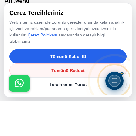
Alt Menü
Çerez Tercihleriniz
Hakkımızda
Web sitemiz üzerinde zorunlu çerezler dışında kalan analitik,
Hizmetler
işlevsel ve reklam/pazarlama çerezleri yalnızca izninizle
kullanılır.
Çerez Politikası
sayfasından detaylı bilgi
Fotoğraf Aktiviteleri
alabilirsiniz.
Animasyon Ekibi
Tümünü Kabul Et
Ekipman Kiralama
Resimler
Tümünü Reddet
Referanslar
Tercihlerimi Yönet
Bloglar
Çerez Politikası
Copyright © 2026 Karnaval & Panayır Organizasyon | Tüm