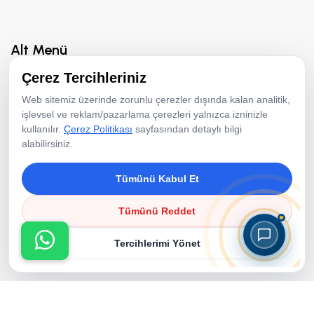
Alt Menü
Çerez Tercihleriniz
Hakkımızda
Web sitemiz üzerinde zorunlu çerezler dışında kalan analitik,
Hizmetler
işlevsel ve reklam/pazarlama çerezleri yalnızca izninizle
kullanılır.
Çerez Politikası
sayfasından detaylı bilgi
Fotoğraf Aktiviteleri
alabilirsiniz.
Animasyon Ekibi
Tümünü Kabul Et
Ekipman Kiralama
Resimler
Tümünü Reddet
Referanslar
Tercihlerimi Yönet
Bloglar
Çerez Politikası