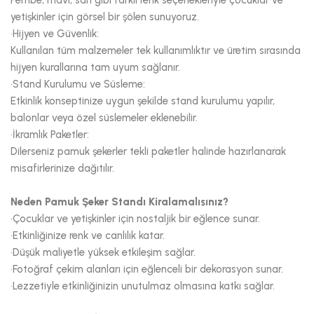
Pembe, mavi, sarı gibi farklı renk seçenekleriyle çocuklar ve
yetişkinler için görsel bir şölen sunuyoruz.
•Hijyen ve Güvenlik:
Kullanılan tüm malzemeler tek kullanımlıktır ve üretim sırasında
hijyen kurallarına tam uyum sağlanır.
•Stand Kurulumu ve Süsleme:
Etkinlik konseptinize uygun şekilde stand kurulumu yapılır,
balonlar veya özel süslemeler eklenebilir.
•İkramlık Paketler:
Dilerseniz pamuk şekerler tekli paketler halinde hazırlanarak
misafirlerinize dağıtılır.
Neden Pamuk Şeker Standı Kiralamalısınız?
•Çocuklar ve yetişkinler için nostaljik bir eğlence sunar.
•Etkinliğinize renk ve canlılık katar.
•Düşük maliyetle yüksek etkileşim sağlar.
•Fotoğraf çekim alanları için eğlenceli bir dekorasyon sunar.
•Lezzetiyle etkinliğinizin unutulmaz olmasına katkı sağlar.