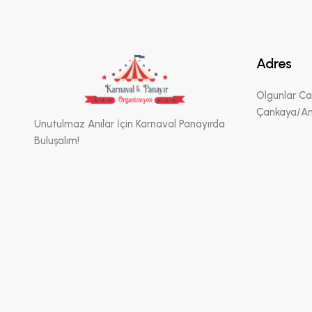
Adres
Olgunlar Ca
Çankaya/An
Unutulmaz Anılar İçin Karnaval Panayırda
Buluşalım!