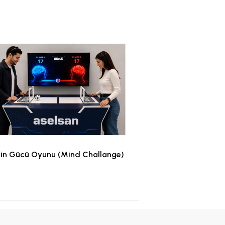
in Gücü Oyunu (Mind Challange)
Kuş Yuvas