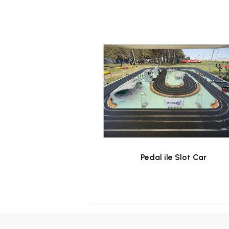
İ ETKİNLİĞİ
Pedal ile Slot Car