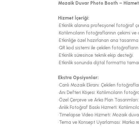
Mozaik Duvar Photo Booth – Hizmet
Hizmet İçeriği:
•Etkinlik alanına profesyonel fotoğraf ç
•Katılımcıların fotoğraflarının çekimi ve
•Etkinliğe özel hazırlanan ana tasarıma
•QR kod sistemi ile çekilen fotoğrafların
•Etkinlik süresince teknik ekip desteği.
•Etkinlik sonunda dijital formatta tama
Ekstra Opsiyonlar:
•Canlı Mozaik Ekranı: Çekilen fotoğrafla
•Anı Defteri Köşesi: Katılımcıların fotoğr
•Özel Çerçeve ve Arka Plan Tasarımları: 
•Anlık Fotoğraf Baskı Hizmeti: Katılımcı
•Timelapse Video Hizmeti: Mozaik duvarın
•Tema ve Konsept Uyarlaması: Marka ren