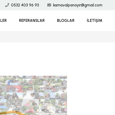
0532 403 96 93
karnavalpanayir@gmail.com
MLER
REFERANSLAR
BLOGLAR
İLETIŞIM