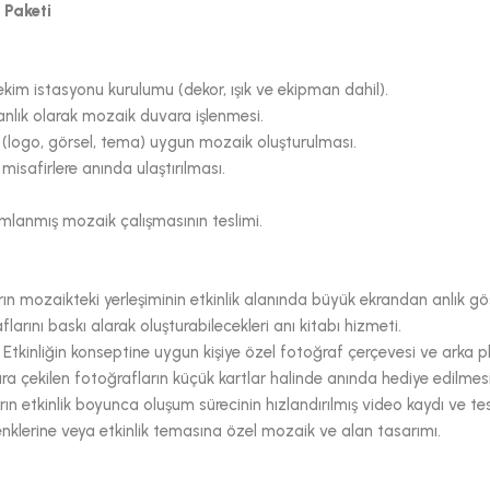
 Paketi
ekim istasyonu kurulumu (dekor, ışık ve ekipman dahil).
 anlık olarak mozaik duvara işlenmesi.
 (logo, görsel, tema) uygun mozaik oluşturulması.
 misafirlere anında ulaştırılması.
mlanmış mozaik çalışmasının teslimi.
rın mozaikteki yerleşiminin etkinlik alanında büyük ekrandan anlık gö
aflarını baskı alarak oluşturabilecekleri anı kitabı hizmeti.
Etkinliğin konseptine uygun kişiye özel fotoğraf çerçevesi ve arka pl
lara çekilen fotoğrafların küçük kartlar halinde anında hediye edilmesi
 etkinlik boyunca oluşum sürecinin hızlandırılmış video kaydı ve tes
klerine veya etkinlik temasına özel mozaik ve alan tasarımı.