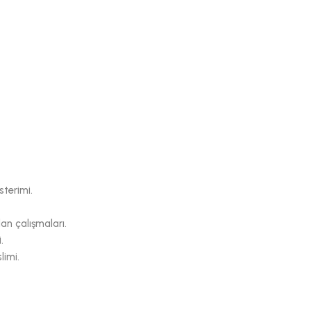
sterimi.
an çalışmaları.
.
limi.