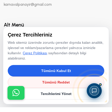
karnavalpanayir@gmail.com
Alt Menü
Çerez Tercihleriniz
Hakkımızda
Web sitemiz üzerinde zorunlu çerezler dışında kalan analitik,
Hizmetler
işlevsel ve reklam/pazarlama çerezleri yalnızca izninizle
kullanılır.
Çerez Politikası
sayfasından detaylı bilgi
Fotoğraf Aktiviteleri
alabilirsiniz.
Animasyon Ekibi
Tümünü Kabul Et
Ekipman Kiralama
Resimler
Tümünü Reddet
Referanslar
Tercihlerimi Yönet
Bloglar